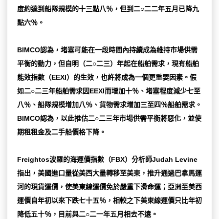
度約達到船隊規模的十三點八％，但到二○二二年五月已降九
點六％。
BIMCO認為，堵塞可能在一段時間內持續成為維持市場供需
平衡的動力，但自明（二○二三）年起在船舶需求，現有船舶
能效指數（EEXI）的生效，也許將成為一個更重要因素。假
如二○二三年船舶需求因EEXI而增加十％、堵塞程度減少七至
八％、船隊規模增加八％、貨物需求增加三至四％船舶需求。
BIMCO認為，以此推估二○二三年市場供需平衡將惡化，並使
期租租金及二手船價格下降。
Freightos波羅的海運價指數（FBX）分析師Judah Levine
指出，美國進口量從美西大量轉移至美東，推升通過巴拿馬運
河的現貨運價，使美東線運價免於嚴重下滑命運；亞洲至美西
運價自年初以來下跌七十五％，相較之下美東線運價只比年初
降低五十％，目前與二○二一年五月相去不遠。