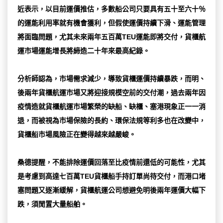
近表示，以目前運價推估，多數船公司只要具有五十至六十％
的運能利用率就有機會獲利，但假使運價持續下滑、運能管理
將面臨問題，尤其未來兩年五百萬TEU運能即將交付，貨櫃航
運市場運能增長將締造二十年來最高紀錄。
分析師認為，市場需求減少，導致貨櫃運價持續暴跌，而明、
後兩年貨櫃航運市場又將迎接規模空前的交付潮，過去兩年因
疫情造就貨櫃航運市場繁榮的缺船、缺櫃、塞港現象正一一消
退，而被視為市場保險的長約、環保法規等利多也在改變中，
貨櫃船市場風險正在變得越來越嚴峻。
桑德提醒，不能排除運價回落至比疫情前還低的可能性，尤其
是考慮到高達七百萬TEU貨櫃船手持訂單尚待交付，而港口堵
塞問題又逐漸緩解，貨櫃航運公司想避免明後兩年運價大幅下
跌，須閒置大量船舶。