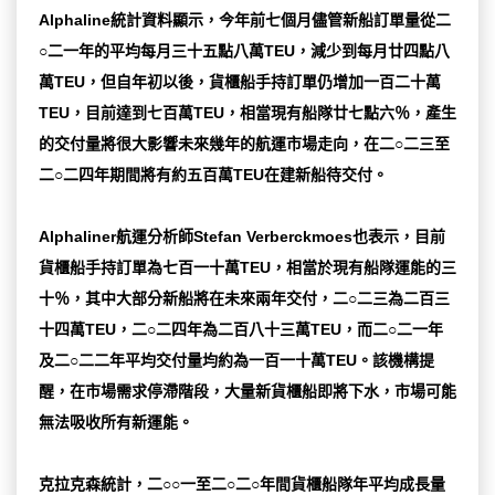
Alphaline統計資料顯示，今年前七個月儘管新船訂單量從二
○二一年的平均每月三十五點八萬TEU，減少到每月廿四點八
萬TEU，但自年初以後，貨櫃船手持訂單仍增加一百二十萬
TEU，目前達到七百萬TEU，相當現有船隊廿七點六％，產生
的交付量將很大影響未來幾年的航運市場走向，在二○二三至
二○二四年期間將有約五百萬TEU在建新船待交付。
Alphaliner航運分析師Stefan Verberckmoes也表示，目前
貨櫃船手持訂單為七百一十萬TEU，相當於現有船隊運能的三
十％，其中大部分新船將在未來兩年交付，二○二三為二百三
十四萬TEU，二○二四年為二百八十三萬TEU，而二○二一年
及二○二二年平均交付量均約為一百一十萬TEU。該機構提
醒，在市場需求停滯階段，大量新貨櫃船即將下水，市場可能
無法吸收所有新運能。
克拉克森統計，二○○一至二○二○年間貨櫃船隊年平均成長量