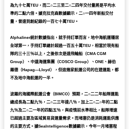
為九十七萬TEU，而二○二三至二○二四年交付量將是平均水
準的二點六倍。據克拉克森數據顯示，二○一四年新船交付
量，曾達到創紀錄的一百七十萬TEU。
Alphaliner統計數據指出，就手持訂單而言，地中海航運穩居
全球第一，手持訂單總計超過一百五十萬TEU，相當於現有船
隊的三十三％以上，之後依次是達飛輪船（CMA CGM
Group）、中遠海運集團（COSCO Group）、ONE、赫伯
羅德（Hapag―LIoyd），但這幾家航運公司的在建運能，都
不及地中海航運的一半。
波羅的海國際航運公會（BIMCO）預期，二○二二年船隊運能
總成長為二點九％，二○二三年達八％，加上二○二○年的二點
九％及二○二一年的四點五％，與疫情前水準相比，船隊增速
已超過主要及區域貿易貨運量需求。而堵塞仍是消耗運能供應
的主要方式。據SeaIntelligence數據顯示，今年一月堵塞程